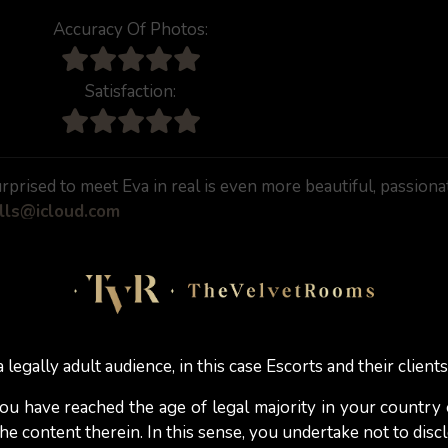
Accuracy Of Photos:
Satisfaction:
rprised to meet Eva in real is even more beautiful, passionat
lls@icloud.com
Response
:
Thank you for this wonderful first encounter. Look
 legally adult audience, in this case Escorts and their clients
 you have reached the age of legal majority in your country
e content therein. In this sense, you undertake not to discl