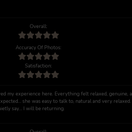
Overall:
Accuracy Of Photos:
Satisfaction:
oyed my experience here. Everything felt relaxed, genuine, 
xpected… she was easy to talk to, natural and very relaxed. 
uietly say… I will be returning.
Overall: