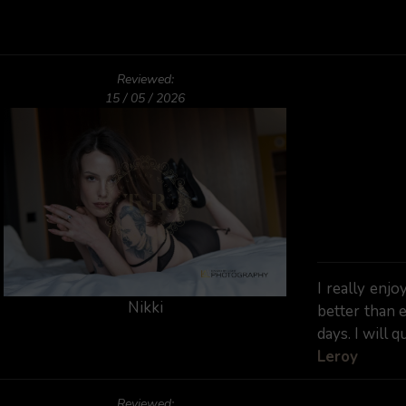
Reviewed:
15 / 05 / 2026
I really enj
Nikki
better than e
days. I will q
Leroy
Reviewed: