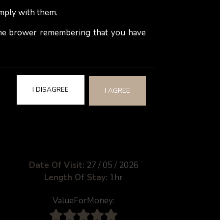
mply with them.
 the brower remembering that you have
I DISAGREE
I AGREE
Date Of Visit:
27 / 05 / 2026
Length Of Stay:
1hr
ValueForMoney: