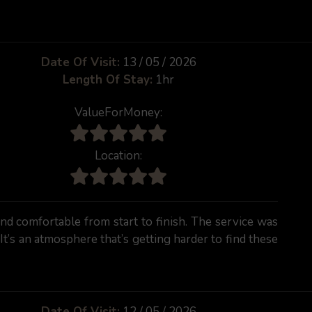
Date Of Visit:
13 / 05 / 2026
Length Of Stay:
1hr
ValueForMoney:
Location:
and comfortable from start to finish. The service was
It’s an atmosphere that’s getting harder to find these
Date Of Visit:
12 / 05 / 2026