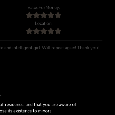
ValueForMoney:
Location:
e and intelligent girl. Will repeat again! Thank you!
ing forward to the next one! Kiss
.
 of residence, and that you are aware of
ose its existence to minors.