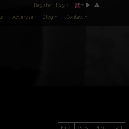
Register
|
Login
|
ls
Advertise
Blog
Contact
First
Prev
Next
Last