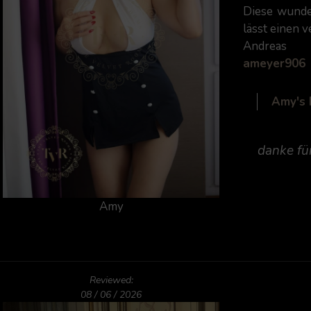
Diese wunder
lässt einen 
Andreas
ameyer906
Amy's
danke für
Amy
Reviewed:
08 / 06 / 2026