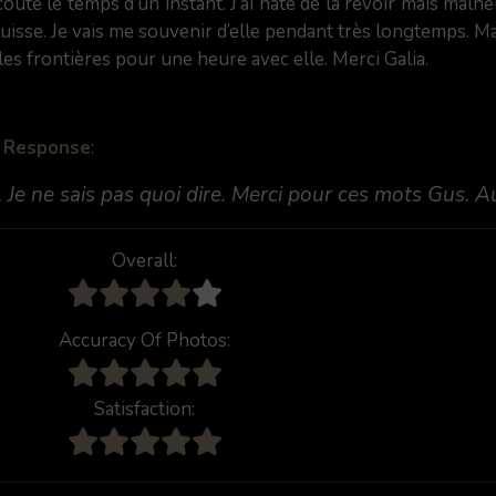
outé le temps d’un instant. J’ai hâte de la revoir mais mal
isse. Je vais me souvenir d’elle pendant très longtemps. Ma
les frontières pour une heure avec elle. Merci Galia.
s Response
:
e ne sais pas quoi dire. Merci pour ces mots Gus. Au p
Overall:
Accuracy Of Photos:
Satisfaction: