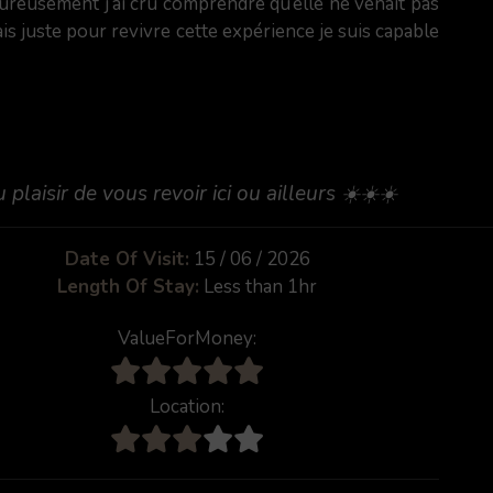
heureusement j’ai cru comprendre qu’elle ne venait pas
is juste pour revivre cette expérience je suis capable
laisir de vous revoir ici ou ailleurs ☀️☀️☀️
Date Of Visit:
15 / 06 / 2026
Length Of Stay:
Less than 1hr
ValueForMoney:
Location: