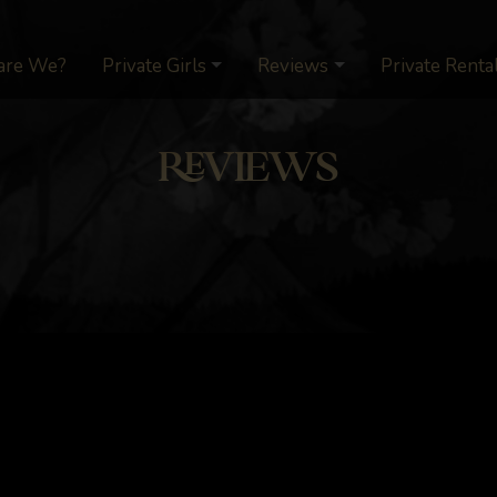
are We?
Private Girls
Reviews
Private Renta
REVIEWS