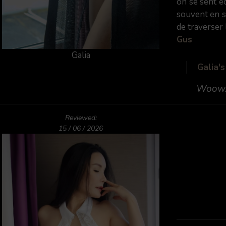
on se sent éc
souvent en su
de traverser 
Gus
Galia
Galia'
Woow. J
Reviewed:
15 / 06 / 2026