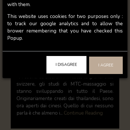
with them.
This website uses cookies for two purposes only :
to track our google analytics and to allow the
brower remembering that you have checked this
Popup.
Thai Massage/TCM in Svizzera : Cosa
succede davvero dietro le quinte?
I DISAGREE
I AGREE
Presenti da dieci anni in tutte le grandi città
svizzere, gli studi di MTC-massaggio si
stanno sviluppando in tutto il Paese.
Originariamente creati dai thailandesi, sono
ora aperti dai cinesi. Quello di cui nessuno
parla è che almeno i...
Continue Reading