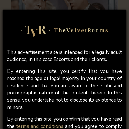
Privato e discreto : cosa significano
veramente?
This advertisement site is intended for a legally adult
audience, in this case Escorts and their clients.
Privato e discreto: due parole che vengono
utilizzate da molte Escort per descrivere il
By entering this site, you certify that you have
luogo in cui ricevono i loro clienti. Il
reached the age of legal majority in your country of
problema è che nella maggior parte dei casi
residence, and that you are aware of the erotic and
non sono né private né discrete. Noi di
pornographic nature of the content therein. In this
TheVelvetRooms puntia...
Continue Reading
sense, you undertake not to disclose its existence to
minors.
By entering this site, you confirm that you have read
the
terms and conditions
and you agree to comply