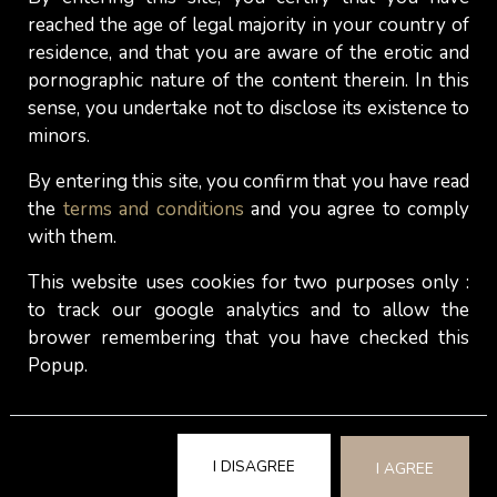
web! Nessuna agenzia seria oggi opera senza un
reached the age of legal majority in your country of
sito web.
residence, and that you are aware of the erotic and
pornographic nature of the content therein. In this
Alcune agenzie di Escort in Svizzera si sono
sense, you undertake not to disclose its existence to
costruite una solida reputazione nel corso degli
minors.
anni. Informatevi e contattatele!
By entering this site, you confirm that you have read
*Scegliete un'agenzia che fornisca molte
the
terms and conditions
and you agree to comply
informazioni sulle sue modelle e che vi aiuti a
with them.
decidere. Quando le descrizioni sono troppo brevi
This website uses cookies for two purposes only :
o inesistenti, quando le foto sembrano sfocate/
to track our google analytics and to allow the
irreali o non mostrano il volto della modella, fate
brower remembering that you have checked this
attenzione!
Popup.
*Utilizzate la ricerca inversa di immagini di
Google. Facendo l'uplaod di qualsiasi immagine,
è possibile scoprire rapidamente dove è stata
I DISAGREE
I AGREE
utilizzata questa fotografia in Internet e farsi