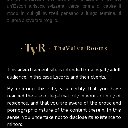
un’Escort turistica svizzera, cerca prima di capire il
modo in cui gli svizzeri pensano a lungo termine, ti
aiuterà a lavorare meglio.
I prezzi bassi possono influire sul volume del tuo lavoro,
verso l'alto o verso il basso. Alcune ragazze Escort
valutano deliberatamente il loro servizio basso per
attirare l'attenzione dei clienti a cui sperano di vendere
altri servizi più costosi. Ma i clienti svizzeri a volte
temono che la qualità di un servizio sia scarsa se il
This advertisement site is intended for a legally adult
prezzo è troppo basso. Molti cercano il valore e non solo
audience, in this case Escorts and their clients.
il prezzo più basso. Gli uomini svizzeri che vogliono
By entering this site, you certify that you have
incontrare una ragazza Escort che fornisce un buon
reached the age of legal majority in your country of
servizio sono di solito disposti pagare il prezzo che i
residence, and that you are aware of the erotic and
servizi valgono.
pornographic nature of the content therein. In this
Impostare prezzi troppo bassi può trasmettere il
sense, you undertake not to disclose its existence to
messaggio a quei clienti che il tuo servizio non è buono
minors.