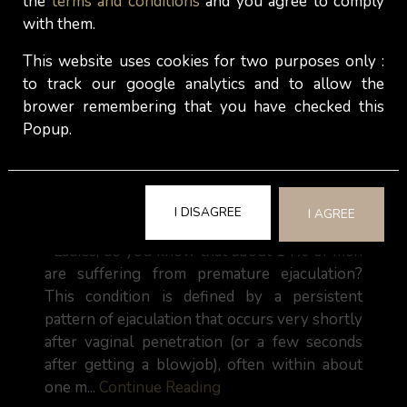
the
terms and conditions
and you agree to comply
with them.
This website uses cookies for two purposes only :
to track our google analytics and to allow the
brower remembering that you have checked this
Popup.
Escorts: Gain a better understanding of
premature ejaculation
I DISAGREE
I AGREE
Ladies, do you know that about 14% of men
are suffering from premature ejaculation?
This condition is defined by a persistent
pattern of ejaculation that occurs very shortly
after vaginal penetration (or a few seconds
after getting a blowjob), often within about
one m...
Continue Reading