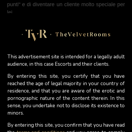
punti" e di diventare un cliente molto speciale per
lei.
Infatti, una donna di buon umore è anche una
donna più “aperta” al confronto, più “motivata e/o
più docile” sessualmente, più gentile e attenta ai
propri bisogni.
This advertisement site is intended for a legally adult
Perché dovreste perdervi tutto questo signori?
audience, in this case Escorts and their clients.
By entering this site, you certify that you have
reached the age of legal majority in your country of
Janet per
TheVelvetRooms
residence, and that you are aware of the erotic and
pornographic nature of the content therein. In this
sense, you undertake not to disclose its existence to
Discover More
minors.
By entering this site, you confirm that you have read