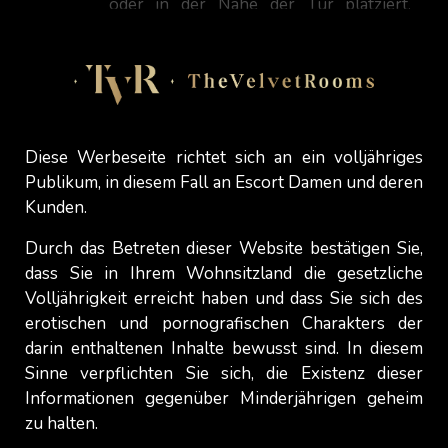
oder in der Nähe der Tür platziert,
wenn Sie eintreten. Für Treffen in der
Öffentlichkeit : Bitte stecken Sie den
Umschlag mit der Spende in ein Buch
und übergeben Sie ihn ihr bei einem
Treffen. Sie wird sich kurz
entschuldigen, um die Spende zu
Diese Werbeseite richtet sich an ein volljähriges
überprüfen, und Ihre gemeinsame Zeit
Publikum, in diesem Fall an Escort Damen und deren
beginnt, wenn sie zurückkehrt.
Kunden.
Bitte versuchen Sie nicht, über ihre
Durch das Betreten dieser Website bestätigen Sie,
Preise zu verhandeln, da Sie sonst
dass Sie in Ihrem Wohnsitzland die gesetzliche
freundlicherweise gebeten werden, zu
Volljährigkeit erreicht haben und dass Sie sich des
gehen.
erotischen und pornografischen Charakters der
darin enthaltenen Inhalte bewusst sind. In diesem
Das Leben kann sehr stressig werden
Sinne verpflichten Sie sich, die Existenz dieser
und in der Hitze des Moments können
Informationen gegenüber Minderjährigen geheim
Sie nach eine „Kurzfristige Buchung“
zu halten.
anfragen. Manchmal klappt es,