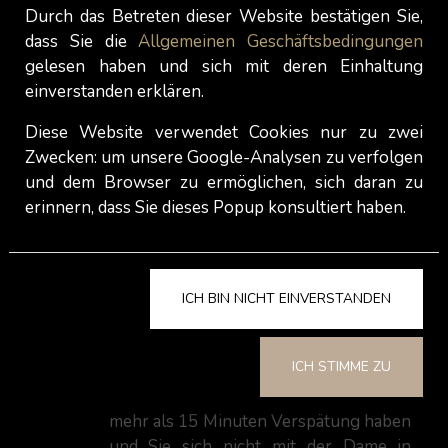
manchmal nicht. Um Enttäuschungen
Durch das Betreten dieser Website bestätigen Sie,
zu vermeiden, versuchen Sie bitte,
dass Sie die
Allgemeinen Geschäftsbedingungen
Ihren Termin mit Ihrem Lieblingsmodel
gelesen haben und sich mit deren Einhaltung
im Voraus zu buchen.
einverstanden erklären.
Als Escort-Girls suchen unsere Damen
Diese Website verwendet Cookies nur zu zwei
derzeit keinen Freund und gehen sie
Zwecken: um unsere Google-Analysen zu verfolgen
nicht zu Verabredungen, für die sie
und dem Browser zu ermöglichen, sich daran zu
nicht bezahlt werden.
erinnern, dass Sie dieses Popup konsultiert haben.
Bitte kommen Sie nicht zu früh (die
Dame ist vielleicht noch nicht bereit)
oder spät (Sie sollten sie nicht länger
als 15 Minuten auf Sie warten lassen)
ICH BIN NICHT EINVERSTANDEN
zu Ihrem Termin. Ihr Termin beginnt
zur festgelegten Zeit und sie wird die
ICH STIMME ZU
verlorene Zeit nicht nachholen können,
wenn Sie zu spät kommen. Wenn Sie
mehr als 15 Minuten Verspätung haben
und Sie sich nicht mit der Dame in