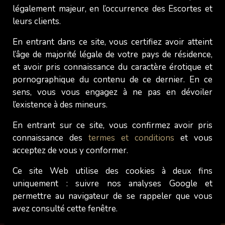
n'y a donc pas de "tromperie sur les faits".
légalement majeur, en l’occurrence des Escortes et
leurs clients.
Nous espérons qu'au fil du temps, tous les
Modèles seront prises en photo par nos soins
En entrant dans ce site, vous certifiez avoir atteint
pour permettre la certification et rassurer les
l’âge de majorité légale de votre pays de résidence,
Gentlemen potentiels intéressés à les
et avoir pris connaissance du caractère érotique et
rencontrer.
pornographique du contenu de ce dernier. En ce
sens, vous vous engagez à ne pas en dévoiler
Messieurs, construisons un peu de confiance les
l’existence à des mineurs.
uns envers les autres !
En entrant sur ce site, vous confirmez avoir pris
La devise de notre Velvet Label est : "What you
connaissance des
termes et conditions
et vous
see is what you get !" ;-)
acceptez de vous y conformer.
Janet
Ce site Web utilise des cookies à deux fins
uniquement : suivre nos analyses Google et
permettre au navigateur de se rappeler que vous
avez consulté cette fenêtre.