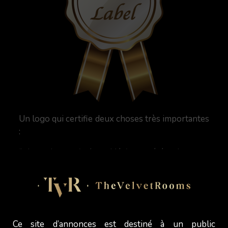
Un logo qui certifie deux choses très importantes
:
* Les photos (et/ou vidéo) ont été prises par
l'équipe de TheVelvetRooms.
*Les photos prises par l'équipe de
TheVelvetRooms sont toujours naturelles et
avec un strict minimum de retouches pour
présenter la Modèle tel qu'elle est réellement. Il
Ce site d’annonces est destiné à un public