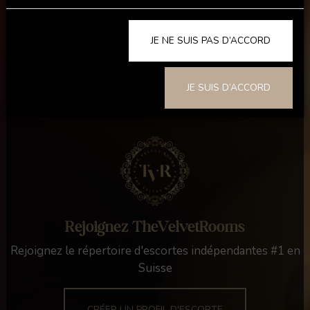
JE NE SUIS PAS D’ACCORD
JE SUIS D’ACCORD
Rejoignez TheVelvetRooms
Rejoignez le répertoire d'escortes indépendantes #1 en
Suisse
CRÉER UN PROFIL D'ESCORTE