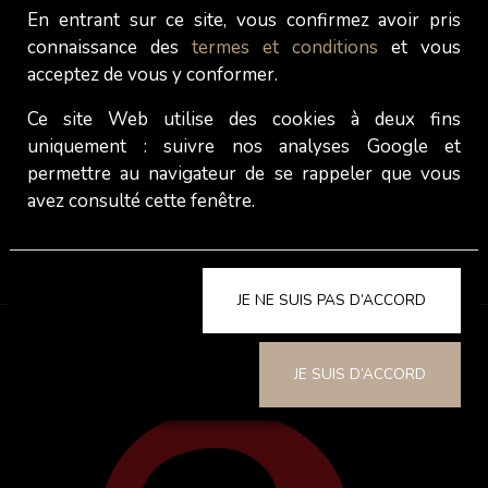
Satisfaction:
En entrant sur ce site, vous confirmez avoir pris
connaissance des
termes et conditions
et vous
acceptez de vous y conformer.
Lieu:
Ce site Web utilise des cookies à deux fins
uniquement : suivre nos analyses Google et
permettre au navigateur de se rappeler que vous
Lola est une fille incroyable. Belle, cultivée, drôle.
avez consulté cette fenêtre.
Elle est très douce avec une touche de folie dans
des moments plus intense 🙈
J'ai hâte de la revoir
Dagrax
JE NE SUIS PAS D’ACCORD
Reviewed:
10 / 07 / 2024
JE SUIS D’ACCORD