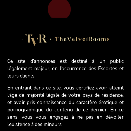
Lola
Ce site d’annonces est destiné à un public
Globalement:
légalement majeur, en l’occurrence des Escortes et
leurs clients.
Date Of Visit:
11 / 12 / 2024
Length Of Stay:
2hr
En entrant dans ce site, vous certifiez avoir atteint
l’âge de majorité légale de votre pays de résidence,
Précision des photos:
et avoir pris connaissance du caractère érotique et
pornographique du contenu de ce dernier. En ce
ValueForMoney:
sens, vous vous engagez à ne pas en dévoiler
l’existence à des mineurs.