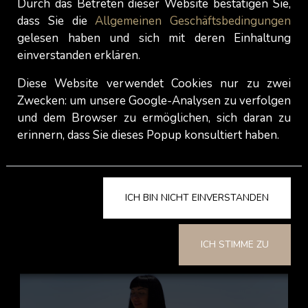
es für Männer immer noch nicht allgemein
Durch das Betreten dieser Website bestätigen Sie,
dass Sie die
Allgemeinen Geschäftsbedingungen
akzeptabel, einen Tanga zu tragen. Vielleicht wird
gelesen haben und sich mit deren Einhaltung
der Tanga eines Tages, dank viel Werbung oder
einverstanden erklären.
nachdem ein-e Prominente darüber gesprochen
hat, mehr als nur ein Objekt des Spottes für einen
Diese Website verwendet Cookies nur zu zwei
(heterosexuellen) Mann sein...
Zwecken: um unsere Google-Analysen zu verfolgen
und dem Browser zu ermöglichen, sich daran zu
erinnern, dass Sie dieses Popup konsultiert haben.
H. N. -
The Velvet Rooms
ICH BIN NICHT EINVERSTANDEN
Mehr entdecken
ICH STIMME ZU