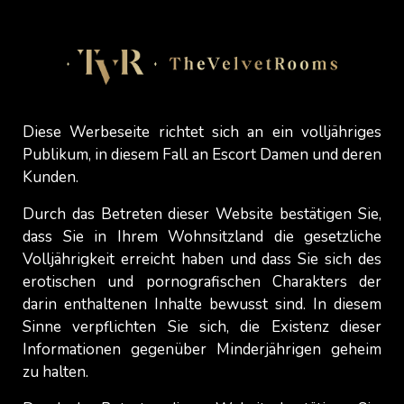
Vorlieben für Komfort wider. Es sollte nur darum
gehen, seinen Körper zu akzeptieren und das zu
tragen, was einem gut tut, unabhängig von
gesellschaftlichen Normen.
Aber angesichts der sehr kritischen Meinung, die
Diese Werbeseite richtet sich an ein volljähriges
die meisten Menschen über Männer haben, die
Publikum, in diesem Fall an Escort Damen und deren
einen Tanga tragen, traue ich mich nicht
Kunden.
zuzugeben, dass ich ihn von Zeit zu Zeit trage.
Durch das Betreten dieser Website bestätigen Sie,
Ich werde nie mit einem Badetanga ins
dass Sie in Ihrem Wohnsitzland die gesetzliche
Schwimmbad oder an den Strand gehen und
Volljährigkeit erreicht haben und dass Sie sich des
auch bei der Arbeit trage ich ihn nur selten.
erotischen und pornografischen Charakters der
Warum eigentlich? Einfach aus Angst, verurteilt zu
darin enthaltenen Inhalte bewusst sind. In diesem
werden, was sehr schade ist... Ich weiss.
Sinne verpflichten Sie sich, die Existenz dieser
Informationen gegenüber Minderjährigen geheim
In der heutigen Welt, in der Vielfalt in der
zu halten.
Selbstdarstellung immer mehr akzeptiert wird, ist