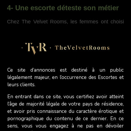
4- Une escorte déteste son métier
Chez The Velvet Rooms, les femmes ont choisi
de faire ce métier parce qu'elles veulent être
indépendantes financièrement. Leur travail est
très personnel et intime, elles sont très impliquées
dans ce qu'elles font. Elles rencontrent des
personnes vulnérables (physiquement,
mentalement ou émotionnellement) qui leur
Ce site d’annonces est destiné à un public
légalement majeur, en l’occurrence des Escortes et
expriment leurs désirs les plus profonds. Les
leurs clients.
relations qu'elles entretiennent avec leurs clients
sont uniques et ces dernières sont heureuses
En entrant dans ce site, vous certifiez avoir atteint
lorsque leurs clients peuvent se détendre en leur
l’âge de majorité légale de votre pays de résidence,
compagnie, se sentent soulagés et sortent de leur
et avoir pris connaissance du caractère érotique et
rendez-vous radieux et souriants !
pornographique du contenu de ce dernier. En ce
sens, vous vous engagez à ne pas en dévoiler