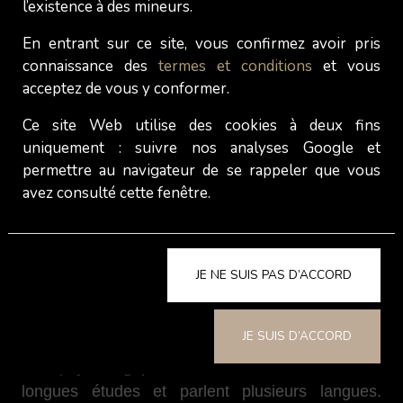
l’existence à des mineurs.
5- Une escorte est une personne
En entrant sur ce site, vous confirmez avoir pris
brisée
connaissance des
termes et conditions
et vous
acceptez de vous y conformer.
On lit souvent que les
prostituées
ont entretenu
Ce site Web utilise des cookies à deux fins
des relations électriques avec leur père, que leurs
uniquement : suivre nos analyses Google et
parents ne doivent pas être fiers d'elles, qu'elles
permettre au navigateur de se rappeler que vous
ne sont pas allées à l'école... Certes, il y a des
avez consulté cette fenêtre.
femmes peu instruites, des alcooliques et des
toxicomanes qui se prostituent. Mais en disant
cela, on déshumanise le métier d’escorte, tout en
JE NE SUIS PAS D’ACCORD
renforçant la stigmatisation qui l'entoure.
En revanche, ce dont les médias ne veulent pas
JE SUIS D’ACCORD
parler, c'est que de plus en plus d'Escort Girls
sont psychologiquement très stables, ont fait de
longues études et parlent plusieurs langues.