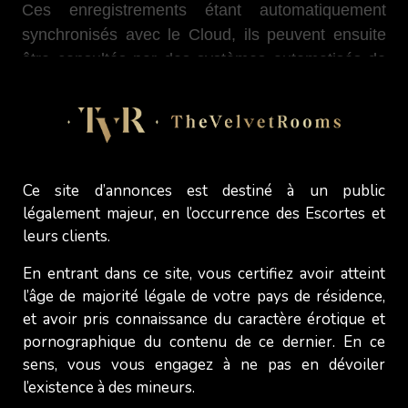
Ces enregistrements étant automatiquement
synchronisés avec le Cloud, ils peuvent ensuite
être consultés par des systèmes automatisés de
modération de contenu, examinés par des sous-
traitants chargés du traitement des données, ou
stockés sur des serveurs aux politiques de
conservation opaques. Une fois téléchargées, ces
images privées peuvent se propager de manière
Ce site d’annonces est destiné à un public
imprévue et sans autorisation.
légalement majeur, en l’occurrence des Escortes et
leurs clients.
Il ne s'agit pas de spéculations. De nombreux
rapports ont confirmé que du contenu
En entrant dans ce site, vous certifiez avoir atteint
sexuellement explicite enregistré avec ces
l’âge de majorité légale de votre pays de résidence,
et avoir pris connaissance du caractère érotique et
lunettes a été intégré à des systèmes
pornographique du contenu de ce dernier. En ce
d'entraînement d'intelligence artificielle. La
sens, vous vous engagez à ne pas en dévoiler
question de savoir si ces enregistrements ont été
l’existence à des mineurs.
téléchargés intentionnellement ou capturés sans