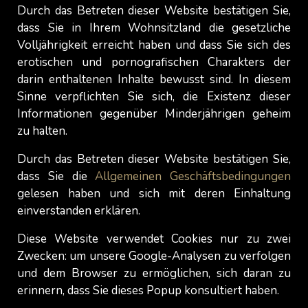
Durch das Betreten dieser Website bestätigen Sie,
sie in direkter Konkurrenz zu Hotels und
dass Sie in Ihrem Wohnsitzland die gesetzliche
Kurzzeitwohnungsvermietungen stehen). Es ist
Volljährigkeit erreicht haben und dass Sie sich des
daher äusserst schwierig nachzuweisen, was
erotischen und pornografischen Charakters der
wirklich zwischen diesen vier Wänden vor sich
darin enthaltenen Inhalte bewusst sind. In diesem
geht und welche Art von Beziehung zwischen den
Sinne verpflichten Sie sich, die Existenz dieser
beiden (manchmal sogar mehreren) Partnern
Informationen gegenüber Minderjährigen geheim
besteht, die sie gebucht haben. Den meisten
zu halten.
Eigentümern dieser Liebesnester ist das
Durch das Betreten dieser Website bestätigen Sie,
eigentlich egal. Diese Klausel, die jegliche
dass Sie die
Allgemeinen Geschäftsbedingungen
kommerzielle Tätigkeit in diesen Räumen
gelesen haben und sich mit deren Einhaltung
verbietet, dient vor allem dazu, sie im Falle eines
einverstanden erklären.
Rechtsstreits zu schützen und zu rechtfertigen,
Diese Website verwendet Cookies nur zu zwei
dass sie sich an das Schweizer Recht halten.
Zwecken: um unsere Google-Analysen zu verfolgen
Solange also die Grundregeln offiziell eingehalten
und dem Browser zu ermöglichen, sich daran zu
werden, wird niemand an die Tür Ihres
erinnern, dass Sie dieses Popup konsultiert haben.
Liebeszimmers klopfen, um zu überprüfen, was