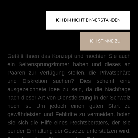
inoffiziell vor sich geht...
ICH BIN NICHT EINVERSTANDEN
Haben Sie vor, ein Liebeszimmer
zu eröffnen?
ICH STIMME ZU
Gefällt Ihnen das Konzept und möchten Sie auch
ein Seitensprungzimmer haben und dieses an
Paaren zur Verfügung stellen, die Privatsphäre
und Diskretion suchen? Dies scheint eine
ausgezeichnete Idee zu sein, da die Nachfrage
nach dieser Art von Dienstleistung in der Schweiz
hoch ist. Um jedoch einen guten Start zu
gewährleisten und Fehltritte zu vermeiden, holen
Sie sich die Hilfe eines Rechtsberaters, der Sie
bei der Einhaltung der Gesetze unterstützen wird.