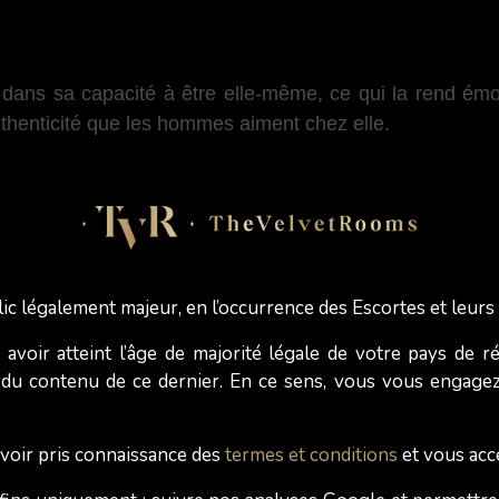
e dans sa capacité à être elle-même, ce qui la rend ém
uthenticité que les hommes aiment chez elle.
ité d'une relation réelle et stable, souvent perçue comm
matiques, elle est le type de fille que les hommes préfèr
cré dans la formation d'une connexion authentique, confor
ic légalement majeur, en l’occurrence des Escortes et leurs 
z avoir atteint l’âge de majorité légale de votre pays de r
eure escorte ?
du contenu de ce dernier. En ce sens, vous vous engagez 
n caractère sympathique font de la fille d’à côté un ty
avoir pris connaissance des
termes et conditions
et vous acc
imeront rencontrer une fois mais qui a tendance à 
i est plutôt superficielle, a un caractère tape-à-l'œil, leur 