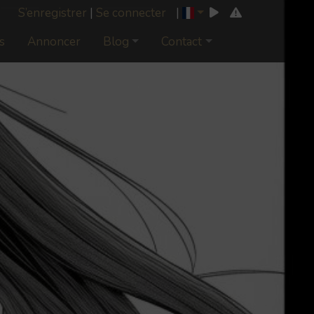
S’enregistrer
|
Se connecter
|
s
Annoncer
Blog
Contact