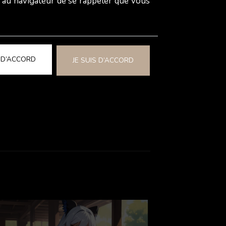
e au navigateur de se rappeler que vous
n'est pas nécessairement la tasse de
onnalité bien ancrée et sa beauté sans
le d'à côté fait certainement partie des
S D’ACCORD
JE SUIS D’ACCORD