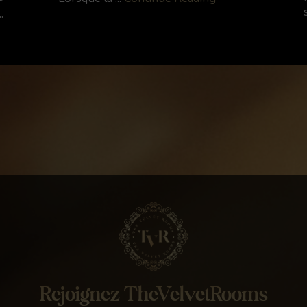
s
.
Rejoignez TheVelvetRooms