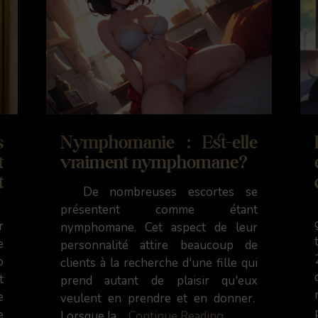
s
Nymphomanie : Est-elle
t
vraiment nymphomane?
t
De nombreuses escortes se
présentent comme étant
r
nymphomane. Cet aspect de leur
e
personnalité attire beaucoup de
o
clients à la recherche d'une fille qui
t
prend autant de plaisir qu'eux
e
veulent en prendre et en donner.
e
Lorsque la ...
Continue Reading