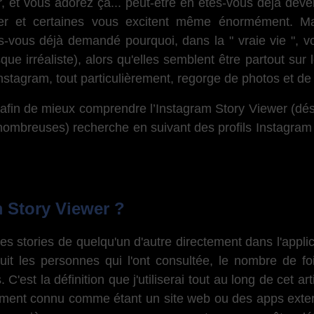
 et vous adorez ça... peut-être en êtes-vous déjà deve
ver et certaines vous excitent même énormément. Ma
s-vous déjà demandé pourquoi, dans la " vraie vie ", 
e irréaliste), alors qu'elles semblent être partout sur 
nstagram, tout particulièrement, regorge de photos et de
t afin de mieux comprendre l’Instagram Story Viewer (dé
breuses) recherche en suivant des profils Instagram d'
 Story Viewer ?
s stories de quelqu'un d'autre directement dans l'appli
uit les personnes qui l'ont consultée, le nombre de f
 C'est la définition que j'utiliserai tout au long de cet ar
ment connu comme étant un site web ou des apps externe