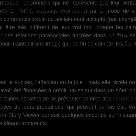
"marque" personnelle qui ne représente pas leur véritab
(
GFE
,
FMTY
,
massage érotique.
..) ou le mode de vi
lus commercialisable ou socialement accepté (par exemple
eut être très différent de leur vrai moi lorsque les ca
r des relations parasociales ancrées dans un faux se
our maintenir une image qui, en fin de compte, les épuis
 le succès, l'affection ou la joie - mais elle révèle r
oir été financées à crédit, un séjour dans un hôtel on
à certaines escortes de se présenter comme des
escortes
 élevés de leurs prestations, qui peuvent parfois être 
am Story Viewer qui suit quelques escortes sur Instagr
es idéaux trompeurs.