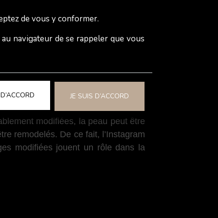
eptez de vous y conformer.
e au navigateur de se rappeler que vous
lfies, vidéos, tout peut être édité en
ent éditer automatiquement les photos
retouché et il semblerait que sans ces
S D’ACCORD
JE SUIS D’ACCORD
des applications telles que FaceTune,
rablement modifiées, la peau peut être
 être remodelés. De ce fait, l’Instagram
ges modifiées jouent un rôle dans la