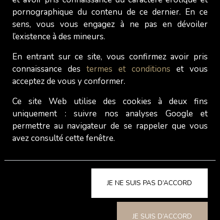
cela t'arrive ?
pornographique du contenu de ce dernier. En ce
sens, vous vous engagez à ne pas en dévoiler
Un compte WhatsApp peut être suspendu de
l’existence à des mineurs.
façon temporaire (entre 24h et 48h) ou de façon
En entrant sur ce site, vous confirmez avoir pris
permanente (suspendu définitivement). Les cas
connaissance des
termes et conditions
et vous
de comptes bloqués d'Escortes que nous avons
acceptez de vous y conformer.
relevé en Suisse ces dernières semaines étaient
Ce site Web utilise des cookies à deux fins
tous des cas des suspensions permanentes et
uniquement : suivre nos analyses Google et
sans préavis.
permettre au navigateur de se rappeler que vous
Avant que ton compte d’Escorte ne soit bloqué
avez consulté cette fenêtre.
sur WhatsApp, voici quelques mesures que tu
peux prendre (la liste n’est pas exhaustive, bien
évidemment) :
JE NE SUIS PAS D’ACCORD
*
Renforce la sécurité de ton compte WhatsApp
en activant la vérification en deux étapes (cela
JE SUIS D’ACCORD