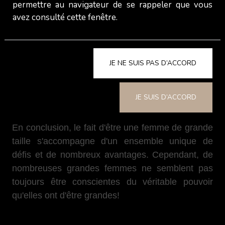
permettre au navigateur de se rappeler que vous
par les représentations médiatiques qui favorisent
avez consulté cette fenêtre.
les silhouettes grandes et minces dans les
industries de la mode et du divertissement. Par
exemple, des régions telles que les pays
JE NE SUIS PAS D’ACCORD
scandinaves, connus pour leur population de
grande taille, sont souvent célébrées pour
l'apparence physique de leurs grandes femmes
JE SUIS D’ACCORD
qui correspondent à ces idéaux de beauté.
En conclusion, le fait d'être une femme de grande
taille s'accompagne d'un ensemble unique de
défis et de nombreux avantages. Cependant, de
nombreuses grandes femmes ne semblent pas
toujours être conscientes du véritable pouvoir
qu'elles ont d'être grandes!