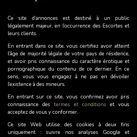
encore les
escortes à forte poitrine
, il existe aussi
une catégorie de messieurs qui apprécient la
compagnie des femmes très grandes. Et lorsque
Ce site d’annonces est destiné à un public
ces dernières sont jeunes et jolies, elles sont
légalement majeur, en l’occurrence des Escortes et
leurs clients.
encore plus convoitées par ces messieurs. Par
ailleurs, le fait qu'une escorte soit très grande,
En entrant dans ce site, vous certifiez avoir atteint
peut même constituer un
fétiche
en soi, pour ces
l’âge de majorité légale de votre pays de résidence,
certains hommes.
et avoir pris connaissance du caractère érotique et
pornographique du contenu de ce dernier. En ce
sens, vous vous engagez à ne pas en dévoiler
l’existence à des mineurs.
La grandeur et la beauté : Un effet
combiné
En entrant sur ce site, vous confirmez avoir pris
connaissance des
termes et conditions
et vous
Lorsque la taille est associée aux normes de
acceptez de vous y conformer.
beauté conventionnelles, les grandes femmes
Ce site Web utilise des cookies à deux fins
peuvent être perçues comme plus attirantes en
uniquement : suivre nos analyses Google et
moyenne. Cette perception est souvent renforcée