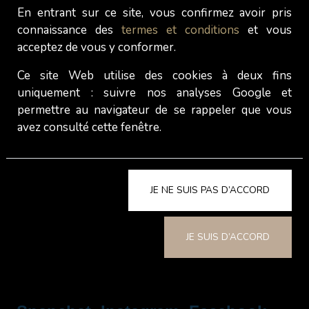
En entrant sur ce site, vous confirmez avoir pris
à des proxénètes qu’elles croisent dans des bars,
connaissance des
termes et conditions
et vous
des centres commerciaux, voire dans certaines
acceptez de vous y conformer.
cours d'écoles ou d'universités. Parfois mineures,
parfois majeures, elles cherchent ainsi à
Ce site Web utilise des cookies à deux fins
« provoquer » et à mettre en avant leur désir d’un
uniquement : suivre nos analyses Google et
mode de vie « luxueux ». Ce phénomène touche
permettre au navigateur de se rappeler que vous
particulièrement les jeunes filles pauvres et sans
avez consulté cette fenêtre.
éducation, qui rêvent d'une vie de luxe et de
liberté.
JE NE SUIS PAS D’ACCORD
QUELQUES RÉALITÉS DES
JE SUIS D’ACCORD
RÉSEAUX DE PROXÉNÉTISME