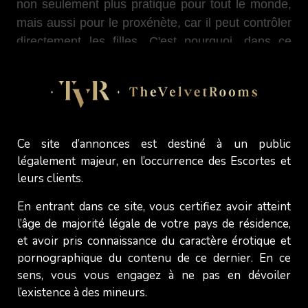
non seulement plus pratique pour tout le monde,
mais aussi pour le proxénète, car il peut contrôler
directement les filles. C'est pourquoi, dans ce
secteur, les appartements loués par deux ou trois
« amies » (qui sont censées louer chacune une
chambre) sont partagés pour des raisons
pratiques : le proxénète est constamment présent
mais toujours invisible des clients. On le retrouve
Ce site d’annonces est destiné à un public
parfois dans le hall de l'immeuble, en train de
légalement majeur, en l’occurrence des Escortes et
fumer dehors… En tout cas, il n'est jamais bien
leurs clients.
loin.
En entrant dans ce site, vous certifiez avoir atteint
l’âge de majorité légale de votre pays de résidence,
et avoir pris connaissance du caractère érotique et
Certaines cherchent un proxénète
pornographique du contenu de ce dernier. En ce
sens, vous vous engagez à ne pas en dévoiler
Aussi surprenant que cela puisse paraître,
l’existence à des mineurs.
certaines jeunes femmes proposent leurs services