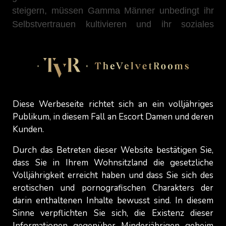
steigern, müssen Gamma Männer unbedingt ihr
Selbstvertrauen kultivieren und ihr soziales
Bewusstsein verbessern.
Im Gegensatz dazu strahlt der Alpha Mann
soziale Dominanz und Durchsetzungsvermögen
aus, während der Gamma Mann sich auf Intellekt
und emotionale Intensität stützt, es ihm aber
Diese Werbeseite richtet sich an ein volljähriges
häufig an Selbstvertrauen und sozialem
Publikum, in diesem Fall an Escort Damen und deren
Verständnis mangelt.
Kunden.
Durch das Betreten dieser Website bestätigen Sie,
dass Sie in Ihrem Wohnsitzland die gesetzliche
Der Omega Mann:
Faszinierend wegen
Volljährigkeit erreicht haben und dass Sie sich des
erotischen und pornografischen Charakters der
seiner Authentizität und Rebellion, aber oft
darin enthaltenen Inhalte bewusst sind. In diesem
abgetan wegen seines Mangels an Antrieb oder
Sinne verpflichten Sie sich, die Existenz dieser
Richtung
Informationen gegenüber Minderjährigen geheim