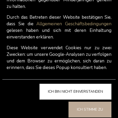
Der Omega Mann verkörpert einen eher
zu halten.
unkonventionellen Archetyp. Omegas lehnen
Durch das Betreten dieser Website bestätigen Sie,
gesellschaftliche Erwartungen in der Regel völlig
dass Sie die
Allgemeinen Geschäftsbedingungen
ab. Sie sind häufig exzentrisch, sehr
gelesen haben und sich mit deren Einhaltung
individualistisch und interessieren sich nicht für
einverstanden erklären.
konventionellen Status oder Karrierewege.
Diese Website verwendet Cookies nur zu zwei
Obwohl sie auf Aussenstehende ziellos oder
Zwecken: um unsere Google-Analysen zu verfolgen
unmotiviert wirken mögen, engagieren sich viele
und dem Browser zu ermöglichen, sich daran zu
Omegas leidenschaftlich für persönliche
erinnern, dass Sie dieses Popup konsultiert haben.
Interessen, Hobbys oder intellektuelle
Bestrebungen. Ihre Losgelöstheit von
gesellschaftlichen Normen kann sie für Frauen
faszinierend machen, die sich von Rebellion oder
ICH BIN NICHT EINVERSTANDEN
Nonkonformität angezogen fühlen. Dennoch
werden Omegas ausserhalb bestimmter
ICH STIMME ZU
kultureller oder kreativer Gemeinschaften oft