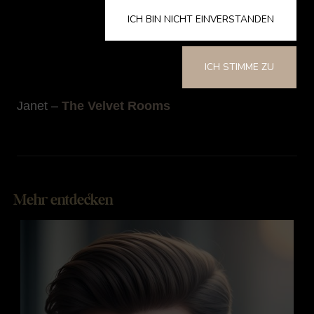
Darüber hinaus verstärkt die Assoziation von
ICH BIN NICHT EINVERSTANDEN
Schokolade mit Komfort und Genuss ihre
Verbindung zu Liebe und Zuneigung...
ICH STIMME ZU
Janet –
The Velvet Rooms
Mehr entdecken