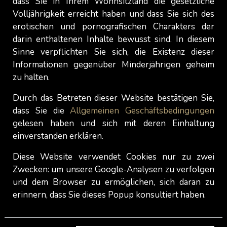
dass Sie in Ihrem Wohnsitzland die gesetzliche
Tatsache oder Placebo-Effekt? Diese
Volljährigkeit erreicht haben und dass Sie sich des
erotischen und pornografischen Charakters der
überraschenden Eigenschaften der
darin enthaltenen Inhalte bewusst sind. In diesem
Zartbitterschokolade könnten zum Teil erklären,
Sinne verpflichten Sie sich, die Existenz dieser
warum sie so angenehm zu essen ist.
Informationen gegenüber Minderjährigen geheim
Obwohl es keine Garantie dafür gibt, dass eine
zu halten.
Schachtel Pralinen
als Geschenk
ausreicht, um
Durch das Betreten dieser Website bestätigen Sie,
Ihre Abende mit einer
Escort Dame
unvergesslich
dass Sie die
Allgemeinen Geschäftsbedingungen
zu machen, ist es wichtig, sich daran zu erinnern,
gelesen haben und sich mit deren Einhaltung
dass die sensorische Erfahrung des
einverstanden erklären.
Schokoladengenusses von Natur aus angenehm
Diese Website verwendet Cookies nur zu zwei
sein kann. Diese Erfahrung kann eine positive
Zwecken: um unsere Google-Analysen zu verfolgen
und angenehme Stimmung erzeugen, die dazu
und dem Browser zu ermöglichen, sich daran zu
beitragen kann, dass sowohl Frauen als auch
erinnern, dass Sie dieses Popup konsultiert haben.
Männer sich offener und empfänglicher für intime
Beziehungen fühlen.