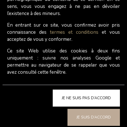
sens, vous vous engagez à ne pas en dévoiler
sécurité, logistique, annulations...
Pour certaines,
l’existence à des mineurs.
cela représente une forme de liberté, mais pour
d’autres, cela devient source de stress
.
En entrant sur ce site, vous confirmez avoir pris
connaissance des
termes et conditions
et vous
Travailler dans un salon de massage, c’est
acceptez de vous y conformer.
évoluer dans un cadre plus structuré, où une
grande partie des responsabilités est déléguée.
Ce site Web utilise des cookies à deux fins
C’est une option plus légère pour celles qui
uniquement : suivre nos analyses Google et
permettre au navigateur de se rappeler que vous
veulent réduire la charge émotionnelle liée à leur
avez consulté cette fenêtre.
activité.
Conclusion
JE NE SUIS PAS D’ACCORD
Bien que le travail indépendant offre plus de
JE SUIS D’ACCORD
liberté, nombreuses sont les travailleuses du sexe
qui trouvent dans les salons de massage une