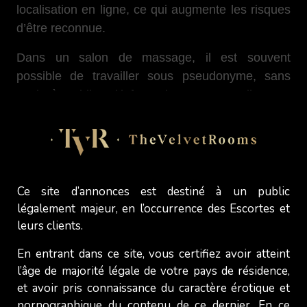
localisation en ligne, ce qui augmente les risques
d’être reconnue.
Dans un salon de massage, il est souvent
possible de travailler sous pseudonyme, sans
avoir à publier d’informations personnelles. Le
salon de massage se charge des prises de
rendez-vous et de la communication, ce qui est
idéal pour celles qui souhaitent rester
discrètes et éviter toute stigmatisation.
Ce site d’annonces est destiné à un public
légalement majeur, en l’occurrence des Escortes et
leurs clients.
Moins de charge mentale et
émotionnelle
En entrant dans ce site, vous certifiez avoir atteint
l’âge de majorité légale de votre pays de résidence,
Être
escorte indépendante
, c’est aussi gérer sa
et avoir pris connaissance du caractère érotique et
pornographique du contenu de ce dernier. En ce
propre entreprise : comptabilité, communication,